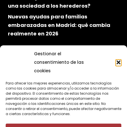
una sociedad a los herederos?
Nuevas ayudas para familias
embarazadas en Madrid: qué cambia
realmente en 2026
Gestionar el
consentimiento de las
cookies
Para ofrecer las mejores experiencias, utilizamos tecnologías
como las cookies para almacenar y/o acceder a la información
del dispositivo. El consentimiento de estas tecnologías nos
permitirá procesar datos como el comportamiento de
Programa para el fomento de la
navegación o las identificaciones únicas en este sitio. No
consentir o retirar el consentimiento, puede afectar negativamente
contratación en el ámbito de la
a ciertas características y funciones.
Comunidad de Madrid