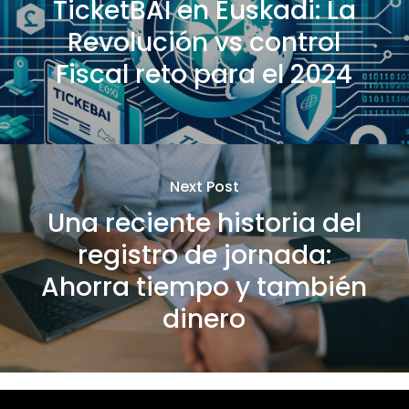
TicketBAI en Euskadi: La
Revolución vs control
Fiscal reto para el 2024
Next Post
Una reciente historia del
registro de jornada:
Ahorra tiempo y también
dinero