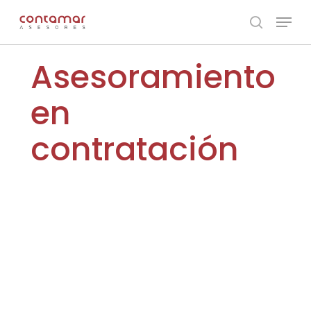
Skip
Menu
to
search
main
Asesoramiento
content
en
contratación