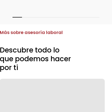
Más sobre asesoría laboral
Descubre
todo
lo
que
podemos
hacer
por
ti
Tramitación
de
subvenciones
y