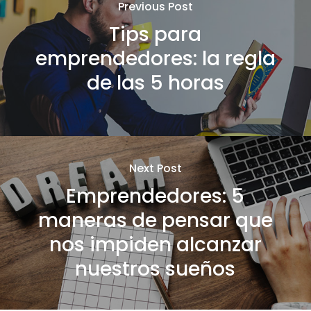
Previous Post
Tips para
emprendedores: la regla
de las 5 horas
Next Post
Emprendedores: 5
maneras de pensar que
nos impiden alcanzar
nuestros sueños