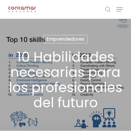
Skip
Menu
to
search
main
content
Emprendedores
10 Habilidades
necesarias para
los profesionales
del futuro