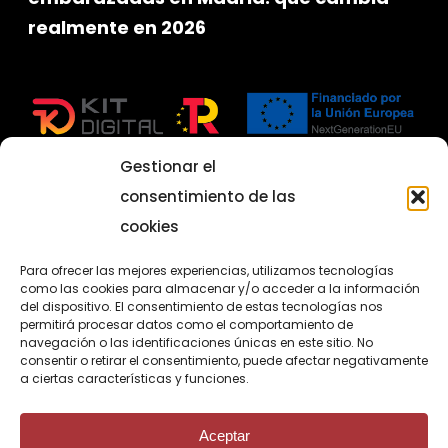
realmente en 2026
Gestionar el
consentimiento de las
cookies
Programa para el fomento de la
Para ofrecer las mejores experiencias, utilizamos tecnologías
como las cookies para almacenar y/o acceder a la información
contratación en el ámbito de la
del dispositivo. El consentimiento de estas tecnologías nos
permitirá procesar datos como el comportamiento de
Comunidad de Madrid
navegación o las identificaciones únicas en este sitio. No
Ayuda Impulso al contrato de formación en
consentir o retirar el consentimiento, puede afectar negativamente
a ciertas características y funciones.
alternancia para personas jóvenes
Cofinanciado por la Unión Europea
Aceptar