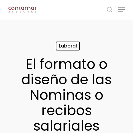
Skip
Menu
to
search
main
content
Laboral
El formato o
diseño de las
Nominas o
recibos
salariales