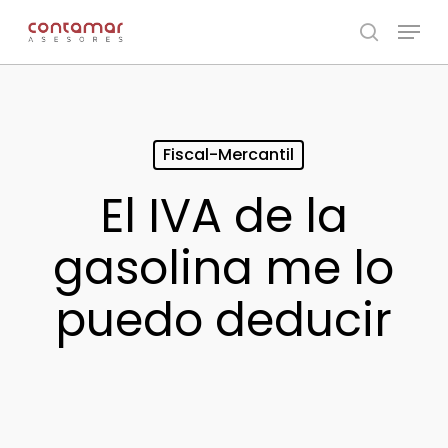
Skip
Menu
to
search
main
content
Fiscal-Mercantil
El IVA de la
gasolina me lo
puedo deducir