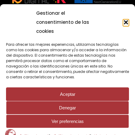
Gestionar el
consentimiento de las
cookies
Programa para el fomento de la
Para ofrecer las mejores experiencias, utilizamos tecnologías
como las cookies para almacenar y/o acceder a la información
contratación en el ámbito de la
del dispositivo. El consentimiento de estas tecnologías nos
permitirá procesar datos como el comportamiento de
Comunidad de Madrid
navegación o las identificaciones únicas en este sitio. No
Ayuda Impulso al contrato de formación en
consentir o retirar el consentimiento, puede afectar negativamente
a ciertas características y funciones.
alternancia para personas jóvenes
Cofinanciado por la Unión Europea
Aceptar
Denegar
Ver preferencias
© 2026 Contamar.