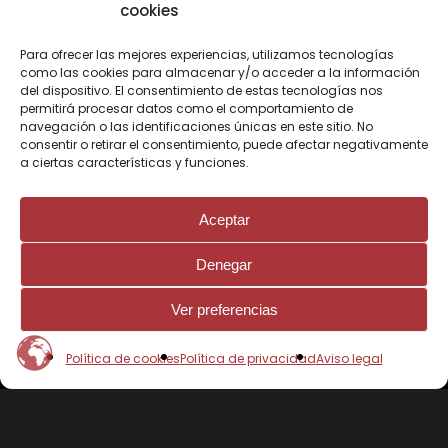
cookies
Para ofrecer las mejores experiencias, utilizamos tecnologías
como las cookies para almacenar y/o acceder a la información
del dispositivo. El consentimiento de estas tecnologías nos
permitirá procesar datos como el comportamiento de
Programa para el fomento de la
navegación o las identificaciones únicas en este sitio. No
consentir o retirar el consentimiento, puede afectar negativamente
contratación en el ámbito de la
a ciertas características y funciones.
Comunidad de Madrid
Ayuda Impulso al contrato de formación en
Aceptar
alternancia para personas jóvenes
Denegar
Cofinanciado por la Unión Europea
Ver preferencias
Política de cookies
Política de privacidad
Aviso legal
© 2026 Contamar.