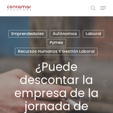
Skip
Menu
to
search
main
content
Emprendedores
Autónomos
Laboral
Pymes
Recursos Humanos Y Gestión Laboral
¿Puede
descontar la
empresa de la
jornada de