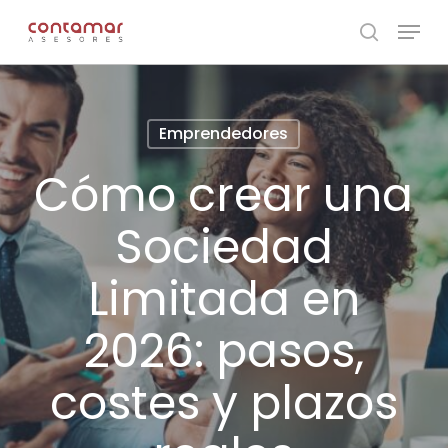
Skip
Menu
to
search
main
content
Emprendedores
Cómo crear una
Sociedad
Limitada en
2026: pasos,
costes y plazos