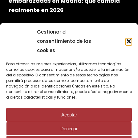
embarazadas en Madrid: qué cambia
realmente en 2026
Gestionar el
consentimiento de las
cookies
Para ofrecer las mejores experiencias, utilizamos tecnologías
como las cookies para almacenar y/o acceder a la información
del dispositivo. El consentimiento de estas tecnologías nos
permitirá procesar datos como el comportamiento de
Programa para el fomento de la
navegación o las identificaciones únicas en este sitio. No
consentir o retirar el consentimiento, puede afectar negativamente
contratación en el ámbito de la
a ciertas características y funciones.
Comunidad de Madrid
Ayuda Impulso al contrato de formación en
Aceptar
alternancia para personas jóvenes
Denegar
Cofinanciado por la Unión Europea