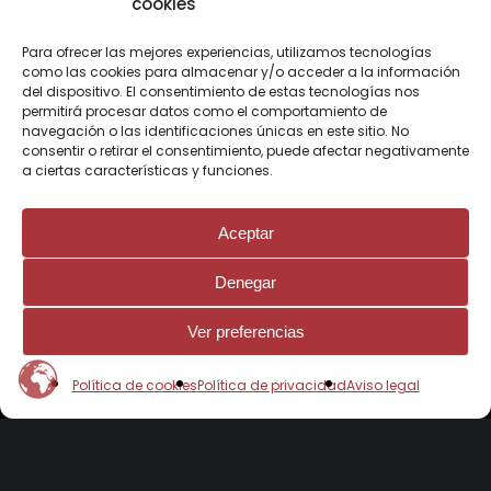
cookies
Para ofrecer las mejores experiencias, utilizamos tecnologías
como las cookies para almacenar y/o acceder a la información
del dispositivo. El consentimiento de estas tecnologías nos
permitirá procesar datos como el comportamiento de
Programa para el fomento de la
navegación o las identificaciones únicas en este sitio. No
consentir o retirar el consentimiento, puede afectar negativamente
contratación en el ámbito de la
a ciertas características y funciones.
Comunidad de Madrid
Ayuda Impulso al contrato de formación en
Aceptar
alternancia para personas jóvenes
Denegar
Cofinanciado por la Unión Europea
Ver preferencias
Política de cookies
Política de privacidad
Aviso legal
© 2026 Contamar.