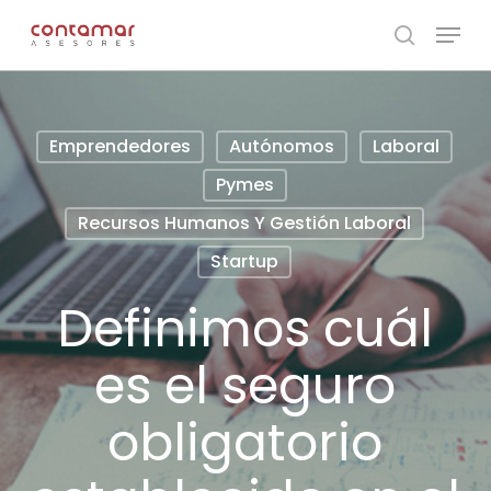
Skip
Menu
to
search
main
content
Emprendedores
Autónomos
Laboral
Pymes
Recursos Humanos Y Gestión Laboral
Startup
Definimos cuál
es el seguro
obligatorio