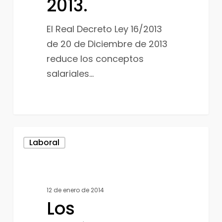
2013.
El Real Decreto Ley 16/2013
de 20 de Diciembre de 2013
reduce los conceptos
salariales…
Los
Laboral
autónomos
deberán
cotizar
12 de enero de 2014
mas
Los
a