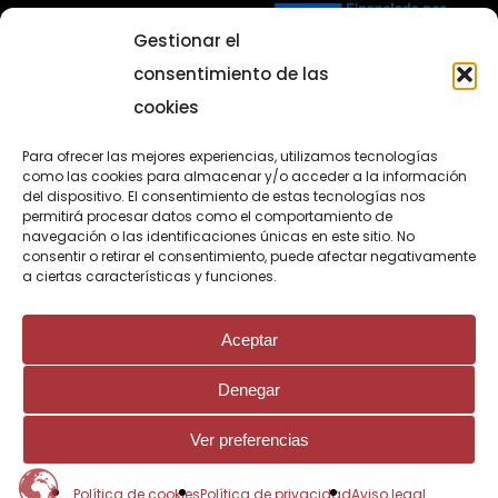
Gestionar el
consentimiento de las
cookies
Para ofrecer las mejores experiencias, utilizamos tecnologías
como las cookies para almacenar y/o acceder a la información
Programa para el fomento de la
del dispositivo. El consentimiento de estas tecnologías nos
permitirá procesar datos como el comportamiento de
contratación en el ámbito de la
navegación o las identificaciones únicas en este sitio. No
consentir o retirar el consentimiento, puede afectar negativamente
Comunidad de Madrid
a ciertas características y funciones.
Ayuda Impulso al contrato de formación en
alternancia para personas jóvenes
Aceptar
Cofinanciado por la Unión Europea
Denegar
Ver preferencias
Política de cookies
Política de privacidad
Aviso legal