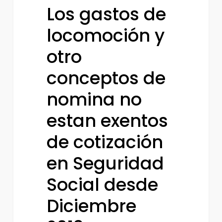
Los gastos de
otro
conceptos
locomoción y
de
otro
nomina
conceptos de
no
estan
nomina no
exentos
estan exentos
de
cotización
de cotización
en
en Seguridad
Seguridad
Social
Social desde
desde
Diciembre
Diciembre
2013.