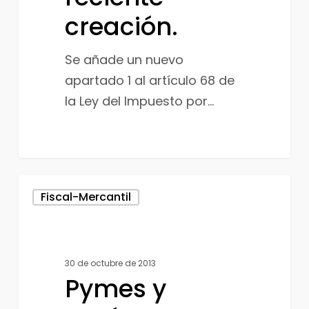
creación.
Se añade un nuevo
apartado 1 al artículo 68 de
la Ley del Impuesto por…
Pymes
Fiscal-Mercantil
y
autónomos
podrán
30 de octubre de 2013
aplicar
Pymes y
el
criterio