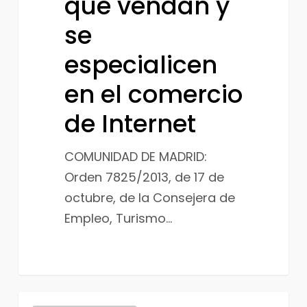
que vendan y
vendan
y
se
se
especialicen
especialicen
en el comercio
en
el
de Internet
comercio
de
COMUNIDAD DE MADRID:
Internet
Orden 7825/2013, de 17 de
octubre, de la Consejera de
Empleo, Turismo…
Deducción