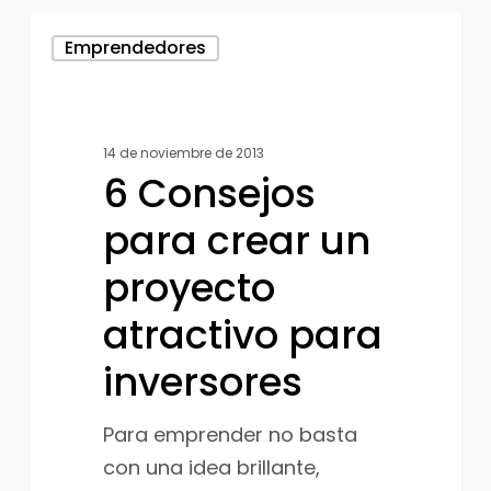
6
Emprendedores
Consejos
para
crear
14 de noviembre de 2013
un
6 Consejos
proyecto
atractivo
para crear un
para
proyecto
inversores
atractivo para
inversores
Para emprender no basta
con una idea brillante,