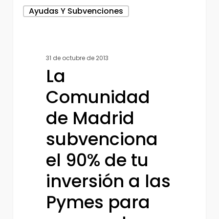
La
Ayudas Y Subvenciones
Comunidad
de
Madrid
31 de octubre de 2013
subvenciona
La
el
90%
Comunidad
de
de Madrid
tu
subvenciona
inversión
a
el 90% de tu
las
inversión a las
Pymes
para
Pymes para
que