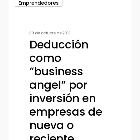
Emprendedores
como
“business
angel”
30 de octubre de 2013
por
Deducción
inversión
en
como
empresas
“business
de
angel” por
nueva
o
inversión en
reciente
empresas de
creación.
nueva o
reciente