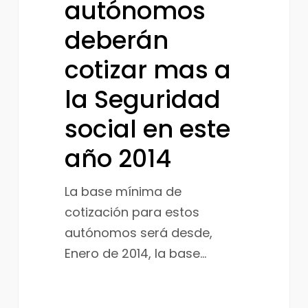
la
autónomos
Seguridad
deberán
social
cotizar mas a
en
este
la Seguridad
año
social en este
2014
año 2014
La base mínima de
cotización para estos
autónomos será desde,
Enero de 2014, la base…