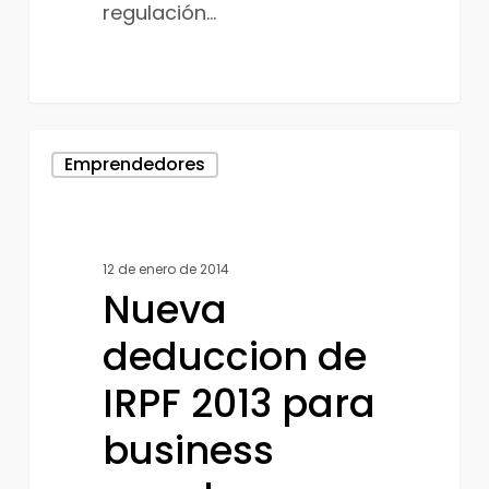
regulación…
Nueva
Emprendedores
deduccion
de
IRPF
12 de enero de 2014
2013
Nueva
para
business
deduccion de
angel
IRPF 2013 para
o
business
emprendedores
por