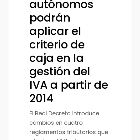
autónomos
de
podrán
caja
aplicar el
en
la
criterio de
gestión
caja en la
del
IVA
gestión del
a
IVA a partir de
partir
de
2014
2014
El Real Decreto introduce
cambios en cuatro
reglamentos tributarios que